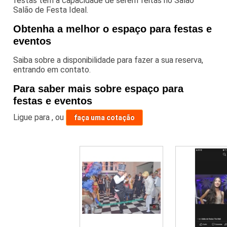
festas têm a capacidade de serem feitas no Salão
Salão de Festa Ideal.
Obtenha a melhor o espaço para festas e
eventos
Saiba sobre a disponibilidade para fazer a sua reserva,
entrando em contato.
Para saber mais sobre espaço para
festas e eventos
Ligue para
,
ou
faça uma cotação