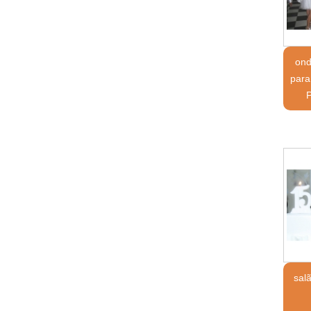
ond
para
P
sal