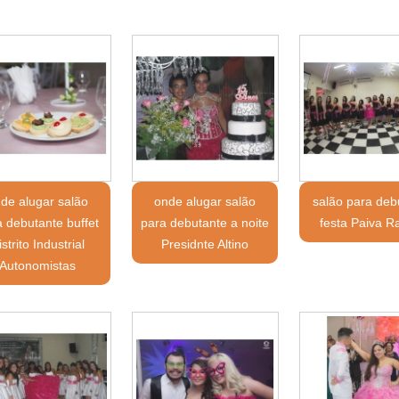
de alugar salão
onde alugar salão
salão para deb
a debutante buffet
para debutante a noite
festa Paiva 
istrito Industrial
Presidnte Altino
Autonomistas