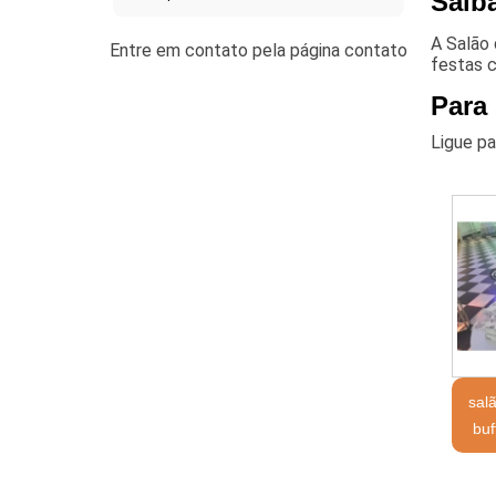
Saiba
A Salão
festas c
Para
Ligue p
sal
buf