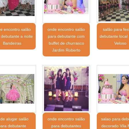
e encontro salão
onde encontro salão
salão para fes
 debutante a noite
para debutante com
debutante local
Bandeiras
buffet de churrasco
Veloso
Jardim Roberto
de alugar salão
onde encontro salão
salao para deb
para debutante
para debutantes
decorado Vila