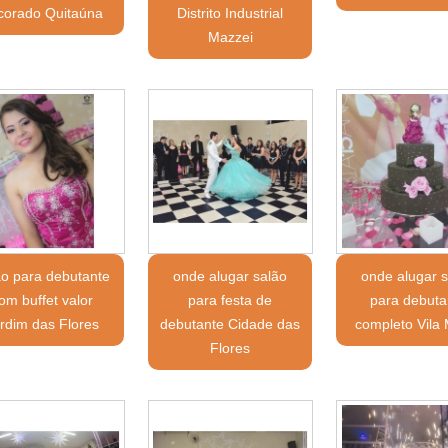
corado Quitaúna
Distrito Industrial
Mazzei
ão para debutante
onde alugar salão
onde alugar 
om buffet valor
para festa de
para debuta
rdim das Flores
debutante Cidade das
completo Vila M
Flores