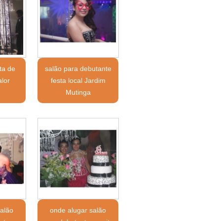
ta de
salão para debutante
alor
festa local Jardim
Mutinga
salão
onde alugar salão