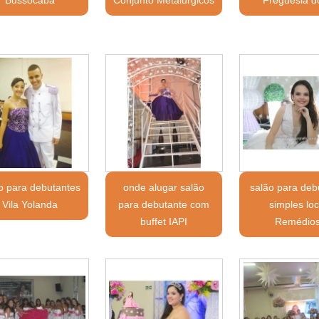
Bussocaba
Conjunto Metalúrgicos
Freguesia d
o para debutantes
onde alugar salão
salão para deb
Vila Yolanda
para debutante com
simples loc
buffet IAPI
Remédio