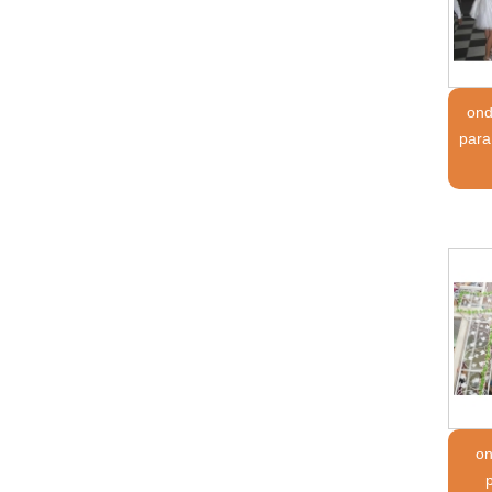
ond
para
on