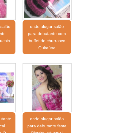
 salão
onde alugar salão
nte
para debutante com
uesia
buffet de churrasco
Quitaúna
utante
onde alugar salão
cal
para debutante festa