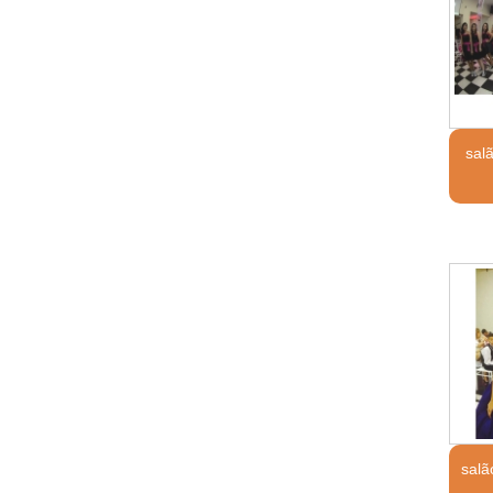
sal
salã