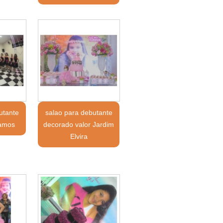
utante
salao para debutante
Ramos
decorado valor Jardim
Elvira