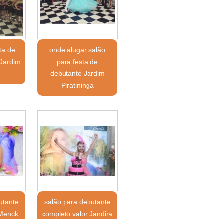
ta de
onde alugar salão
 Jardim
para festa de
debutante Jardim
Piratininga
utante
salão para debutante
 Menck
completo valor Jandira