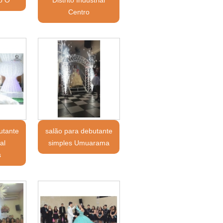
o Ó
Distrito Industrial
Centro
utante
salão para debutante
al
simples Umuarama
s