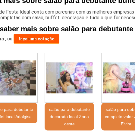
 mais sobre salão para debutante buffet
 de Festa Ideal conta com parcerias com as melhores empresas 
ompletas com salão, buffet, decoração e tudo o que for necessá
 saber mais sobre salão para debutante 
ara
,
ou
faça uma cotação
ão para debutante
salão para debutante
salão para deb
fet local Adalgisa
decorado local Zona
completo valor
oeste
Elvira