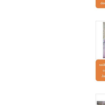
de
sal
c
Ja