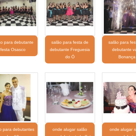
ão para debutante
salão para festa de
salão para fes
festa Osasco
debutante Freguesia
debutante v
do Ó
Bonança
o para debutantes
onde alugar salão
onde alugar 