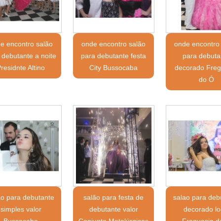
e encontro salão
onde encontro salão
onde encontro
 debutante a noite
para debutante festa
para debuta
residnte Altino
City Bussocaba
decorado Freg
do Ó
ão para debutante
salão para festa de
salao para deb
simples valor
debutante valor
decorado lo