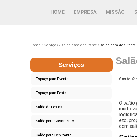
HOME
EMPRESA
MISSÃO
Home
Serviços
salão para debutante
salão para debutante 
Salã
Serviços
Espaço para Evento
Gostou? c
Espaço para Festa
O
salão 
Salão de Festas
muito va
logísti
etc, pro
Salão para Casamento
com salã
Salão para Debutante