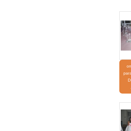
on
par
D