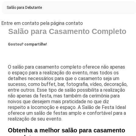
Salão para Debutante
Salão para Casamento Completo
Gostou? compartilhe!
O salão para casamento completo oferece não apenas
o espaço para a realização do evento, mas todos os
detalhes necessários para que o casamento seja um
sucesso, como buffet, bar, fotografia, vídeo, decoração,
entre outros. Esse tipo de salão possibilita a realização
não apenas da festa, mas também da cerimônia para
noivos que desejem mais praticidade no que diz
respeito a locomoção e espaço. A Salão de Festa Ideal
oferece um salão de festas amplo e confortável para a
realização de seu evento.
Obtenha a melhor salão para casamento