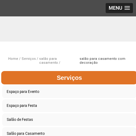
MENU
Home
Serviços
salão para
salão para casamento com
casamento
decoração
Serviços
Espaço para Evento
Espaço para Festa
Salão de Festas
Salão para Casamento