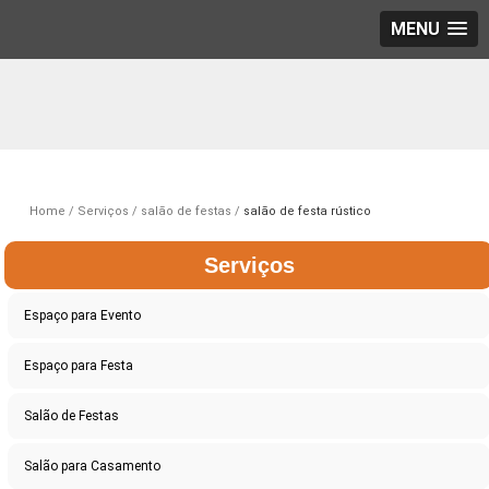
MENU
Home
Serviços
salão de festas
salão de festa rústico
Serviços
Espaço para Evento
Espaço para Festa
Salão de Festas
Salão para Casamento