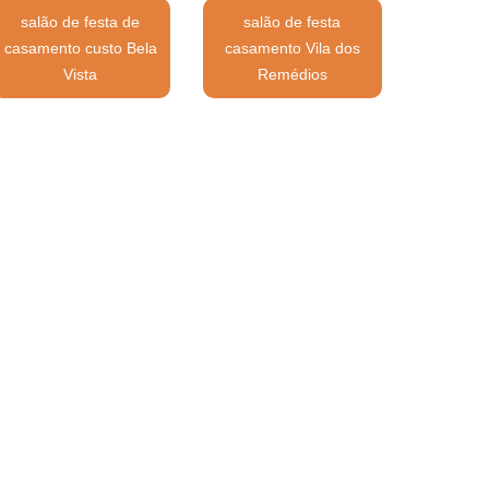
salão de festa de
salão de festa
casamento custo Bela
casamento Vila dos
Vista
Remédios