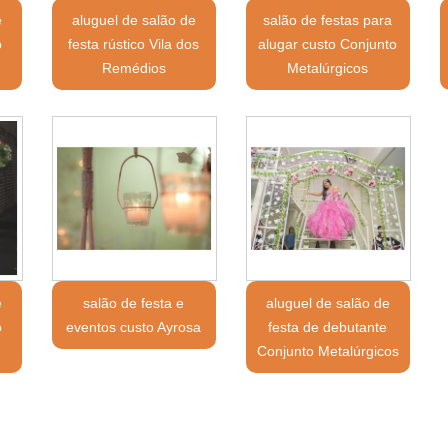
e
aluguel de salão de
salão de festas para
o
festa rústico Vila dos
alugar custo Conjunto
Remédios
Metalúrgicos
e
salão de festa e
aluguel de salão de
o
eventos custo Ayrosa
festa de debutante
Conjunto Metalúrgicos