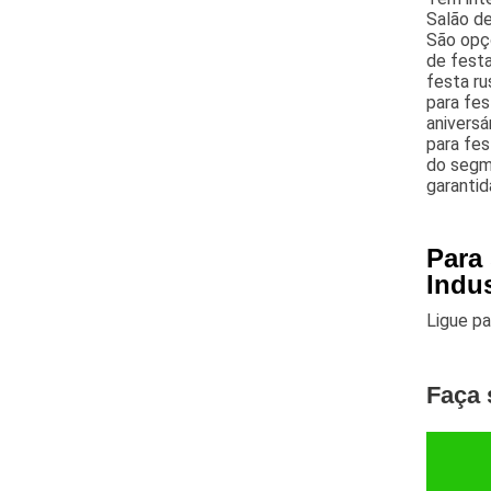
Salão d
São opç
de festa
festa r
para fes
aniversá
para fes
do segm
garantid
Para 
Indu
Ligue p
Faça 