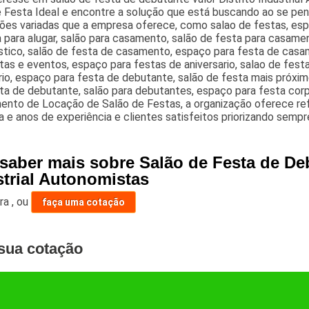
e Festa Ideal e encontre a solução que está buscando ao se pe
ões variadas que a empresa oferece, como salao de festas, esp
 para alugar, salão para casamento, salão de festa para casame
ustico, salão de festa de casamento, espaço para festa de casa
tas e eventos, espaço para festas de aniversario, salao de fest
rio, espaço para festa de debutante, salão de festa mais próxim
ta de debutante, salão para debutantes, espaço para festa cor
ento de Locação de Salão de Festas, a organização oferece ref
a e anos de experiência e clientes satisfeitos priorizando semp
saber mais sobre Salão de Festa de Deb
strial Autonomistas
ara
,
ou
faça uma cotação
sua cotação