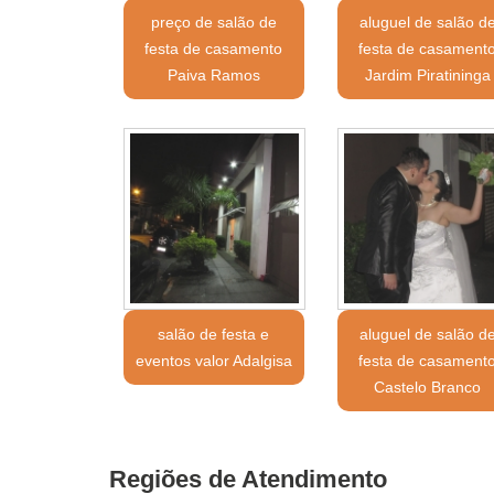
preço de salão de
aluguel de salão d
festa de casamento
festa de casament
Paiva Ramos
Jardim Piratininga
salão de festa e
aluguel de salão d
eventos valor Adalgisa
festa de casament
Castelo Branco
Regiões de Atendimento