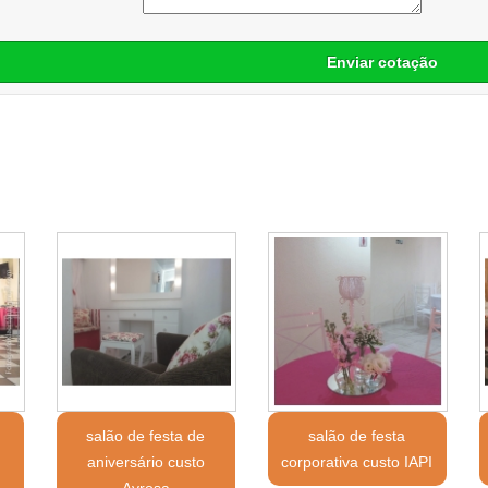
Enviar cotação
salão de festa de
salão de festa
aniversário custo
corporativa custo IAPI
Ayrosa