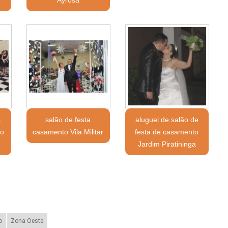
s
salão de festa
aluguel de salão de
to
casamento Vila Militar
festa de casamento
Jardim Piratininga
o
Zona Oeste