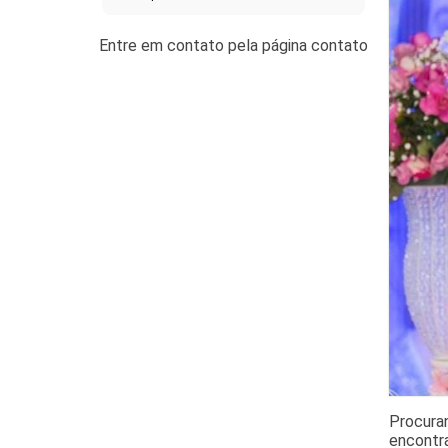
Procuran
encontra