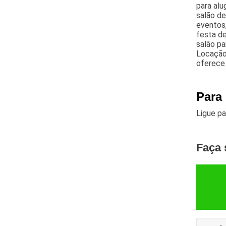
para alu
salão d
eventos,
festa de
salão pa
Locação 
oferece
Para 
Ligue p
Faça 