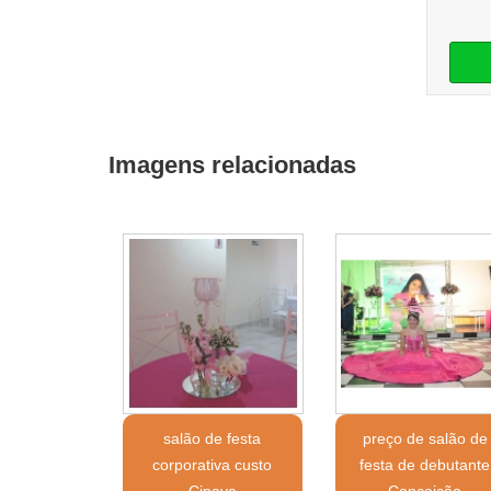
Imagens relacionadas
salão de festa
preço de salão de
corporativa custo
festa de debutante
Cipava
Conceição