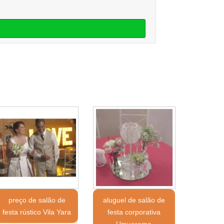
preço de salão de
aluguel de salão de
festa rústico Vila Yara
festa corporativa
Umuarama