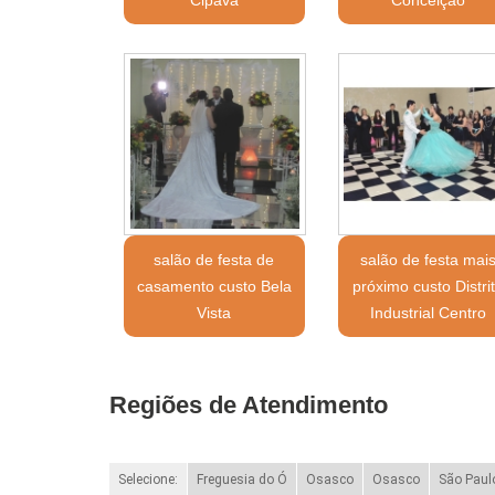
salão de festa de
salão de festa mai
casamento custo Bela
próximo custo Distri
Vista
Industrial Centro
Regiões de Atendimento
Selecione:
Freguesia do Ó
Osasco
Osasco
São Paul