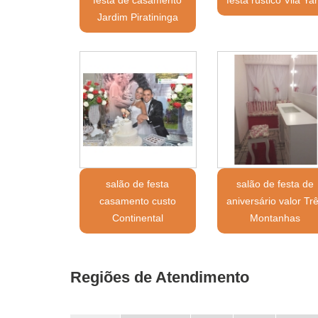
Jardim Piratininga
salão de festa
salão de festa de
casamento custo
aniversário valor Tr
Continental
Montanhas
Regiões de Atendimento