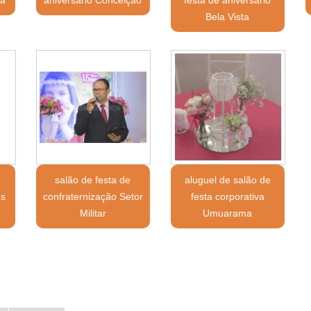
Bela Vista
salão de festa de
aluguel de salão de
ês
confraternização Setor
festa corporativa
Militar
Umuarama