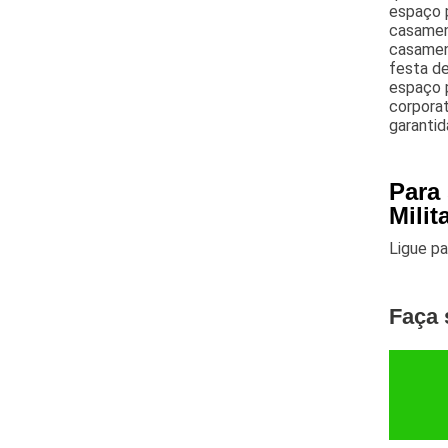
espaço p
casamen
casament
festa de
espaço p
corporat
garantid
Para
Milit
Ligue p
Faça 