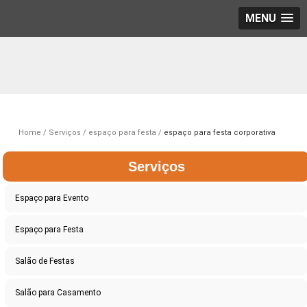
MENU
Home
Serviços
espaço para festa
espaço para festa corporativa
Serviços
Espaço para Evento
Espaço para Festa
Salão de Festas
Salão para Casamento