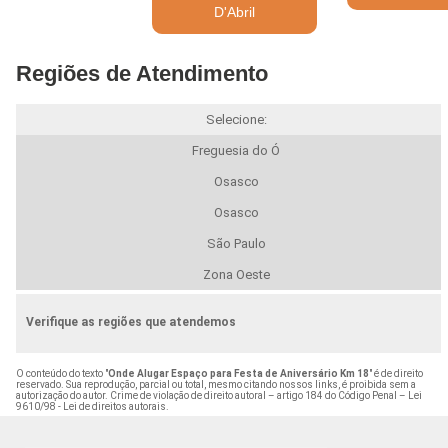
D'Abril
Regiões de Atendimento
Selecione:
Freguesia do Ó
Osasco
Osasco
São Paulo
Zona Oeste
Verifique as regiões que atendemos
O conteúdo do texto "
Onde Alugar Espaço para Festa de Aniversário Km 18
" é de direito
reservado. Sua reprodução, parcial ou total, mesmo citando nossos links, é proibida sem a
autorização do autor. Crime de violação de direito autoral – artigo 184 do Código Penal –
Lei
9610/98 - Lei de direitos autorais
.