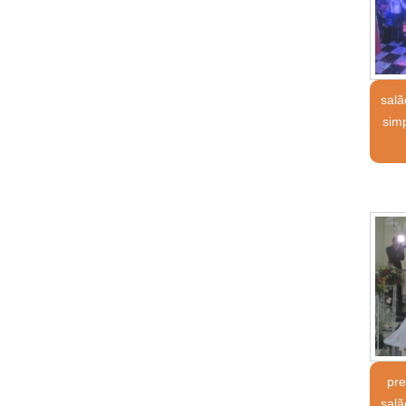
sal
sim
pre
sal