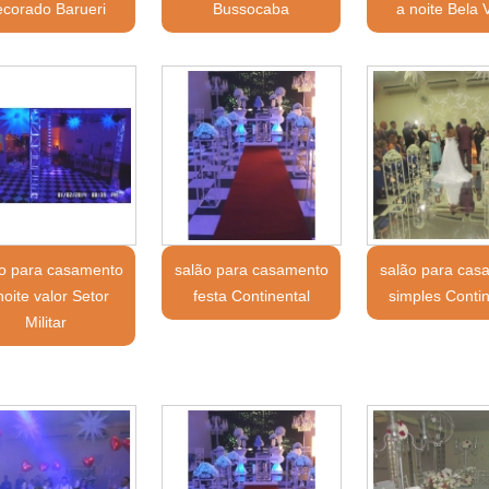
ecorado Barueri
Bussocaba
a noite Bela 
ão para casamento
salão para casamento
salão para cas
noite valor Setor
festa Continental
simples Contin
Militar