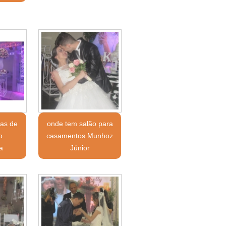
das de
onde tem salão para
o
casamentos Munhoz
a
Júnior