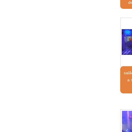
d
sal
a 