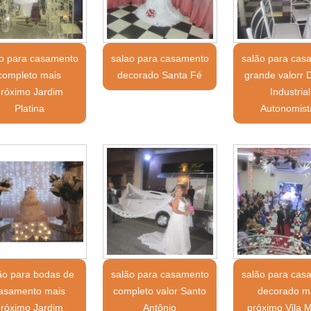
ão para casamento
salao para casamento
salão para cas
completo mais
decorado Santa Fé
grande valorr D
próximo Jardim
Industrial
Platina
Autonomist
ão para bodas de
salão para casamento
salão para cas
asamento mais
completo valor Santo
decorado m
próximo Jardim
Antônio
próximo Vila 