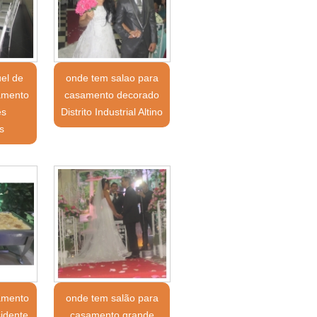
uel de
onde tem salao para
amento
casamento decorado
ês
Distrito Industrial Altino
s
amento
onde tem salão para
sidente
casamento grande