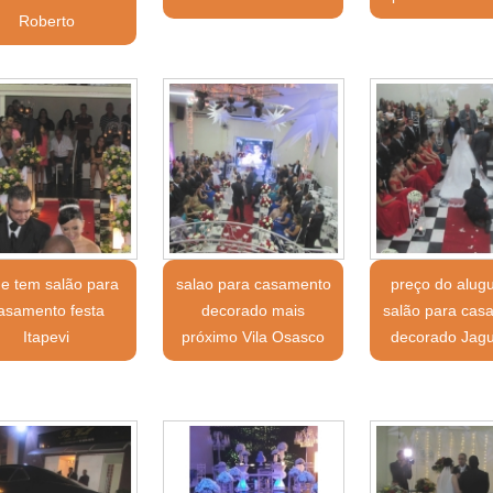
Roberto
e tem salão para
salao para casamento
preço do alug
asamento festa
decorado mais
salão para cas
Itapevi
próximo Vila Osasco
decorado Jagu