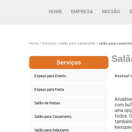
HOME
EMPRESA
MISSÃO
Home
Serviços
salão para casamento
salão para casament
Salã
Serviços
Espaço para Evento
Gostou? c
Espaço para Festa
Atualme
Salão de Festas
com buf
uma opçã
todos. 
Salão para Casamento
também 
inesquec
Salão para Debutante