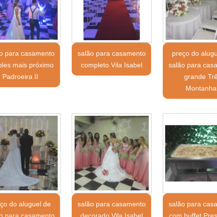
ão para casamento
salão para casamento
preço do alug
ples mais próximo
completo Vila Isabel
salão para cas
Padroeira II
grande Tr
Montanha
ço do aluguel de
salão para casamento
salão para cas
ão para casamento
decorado Vila Isabel
com buffet Pre