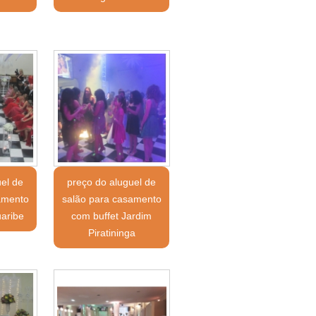
uel de
preço do aluguel de
amento
salão para casamento
aribe
com buffet Jardim
Piratininga