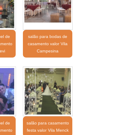
uel de
salão para bodas de
amento
casamento valor Vila
evi
Campesina
uel de
salão para casamento
amento
festa valor Vila Menck