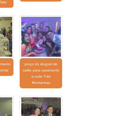
Vista
amento
preço do aluguel de
ental
salão para casamento
a noite Três
Montanhas