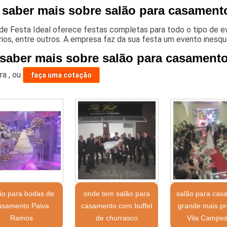
 saber mais sobre salão para casament
 de Festa Ideal oferece festas completas para todo o tipo de
rios, entre outros. A empresa faz da sua festa um evento inesqu
 saber mais sobre salão para casament
ara
,
ou
faça uma cotação
ão para bodas de
onde tem salão para
salão para cas
asamento Paiva
casamento com buffet
grande mais p
Ramos
de churrasco
Vila Campes