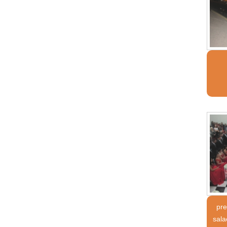
pre
sal