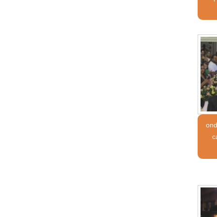
ond
c