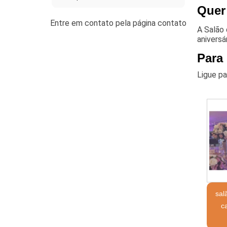
Quer
A Salão
aniversá
Para
Ligue p
sal
c