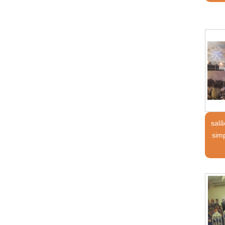
sal
sim