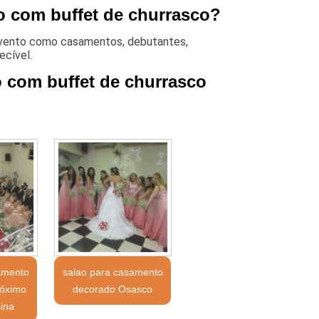
o com buffet de churrasco?
 evento como casamentos, debutantes,
ecível.
o com buffet de churrasco
amento
salao para casamento
róximo
decorado Osasco
ina