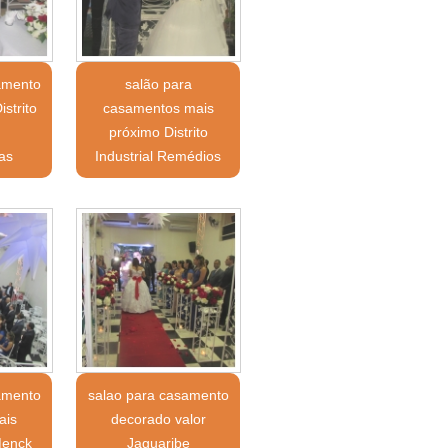
amento
salão para
istrito
casamentos mais
próximo Distrito
as
Industrial Remédios
amento
salao para casamento
ais
decorado valor
Menck
Jaguaribe