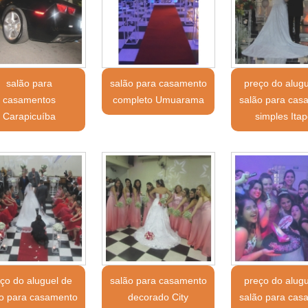
salão para
salão para casamento
preço do alug
casamentos
completo Umuarama
salão para cas
Carapicuíba
simples Itap
ço do aluguel de
salão para casamento
preço do alug
ao para casamento
decorado City
salão para cas