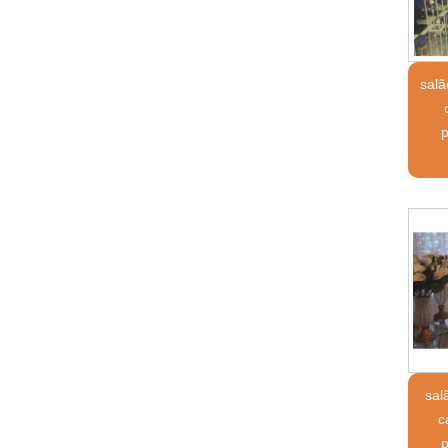
sal
sal
c