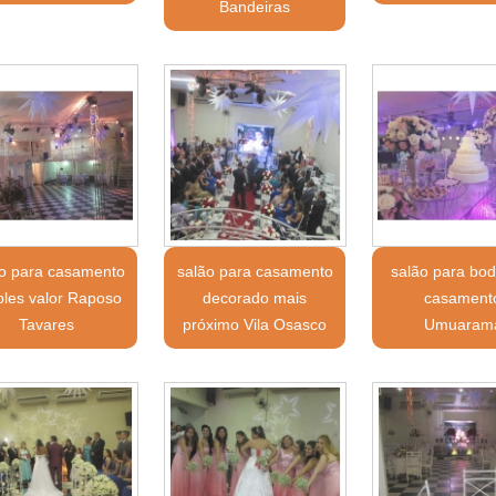
Bandeiras
ão para casamento
salão para casamento
salão para bo
ples valor Raposo
decorado mais
casament
Tavares
próximo Vila Osasco
Umuaram