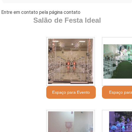
Salão de Festa Ideal
Espaço para Evento
Espaço para