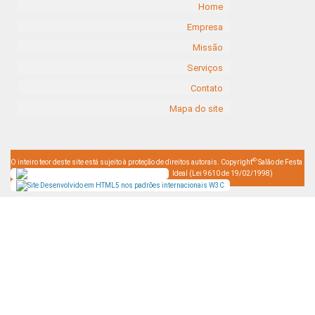
Home
Empresa
Missão
Serviços
Contato
Mapa do site
©
O inteiro teor deste site está sujeito à proteção de direitos autorais. Copyright
Salão de Festa
Ideal (Lei 9610 de 19/02/1998)