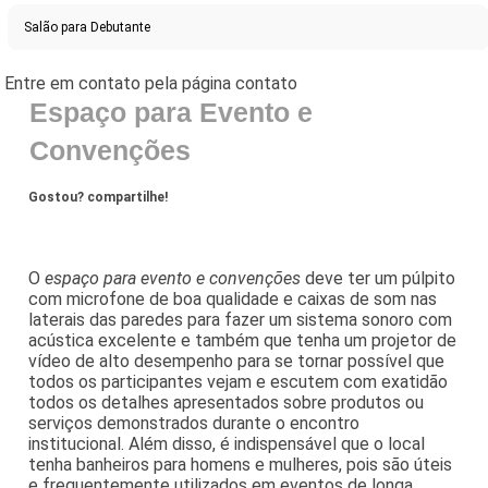
Salão para Debutante
Espaço para Evento e
Convenções
Gostou? compartilhe!
O
espaço para evento e convenções
deve ter um púlpito
com microfone de boa qualidade e caixas de som nas
laterais das paredes para fazer um sistema sonoro com
acústica excelente e também que tenha um projetor de
vídeo de alto desempenho para se tornar possível que
todos os participantes vejam e escutem com exatidão
todos os detalhes apresentados sobre produtos ou
serviços demonstrados durante o encontro
institucional. Além disso, é indispensável que o local
tenha banheiros para homens e mulheres, pois são úteis
e frequentemente utilizados em eventos de longa