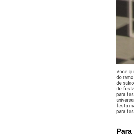
Você qu
do ramo 
de salao
de fest
para fe
aniversa
festa ma
para fes
Para