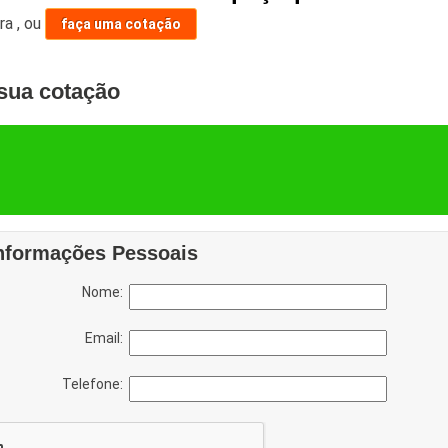
ara
,
ou
faça uma cotação
sua cotação
nformações Pessoais
Nome:
Email:
Telefone: