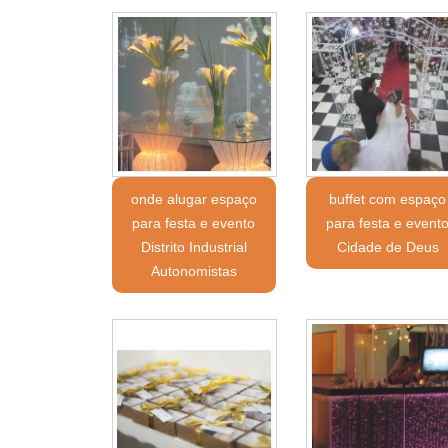
onde alugar espaço
buffet com espaço
para festa e evento
para festa e event
Distrito Industrial
Cidade de Deus
Autonomistas