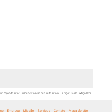
torização do autor. Crime de violação de direito autoral – artigo 184 do Código Penal
me
Empresa
Missão
Serviços
Contato
Mapa do site