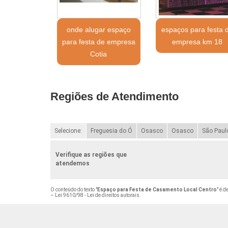
onde alugar espaço
espaços para festa 
para festa de empresa
empresa km 18
Cotia
Regiões de Atendimento
Selecione:
Freguesia do Ó
Osasco
Osasco
São Paul
Verifique as regiões que
atendemos
O conteúdo do texto "
Espaço para Festa de Casamento Local Centro
" é d
–
Lei 9610/98 - Lei de direitos autorais
.