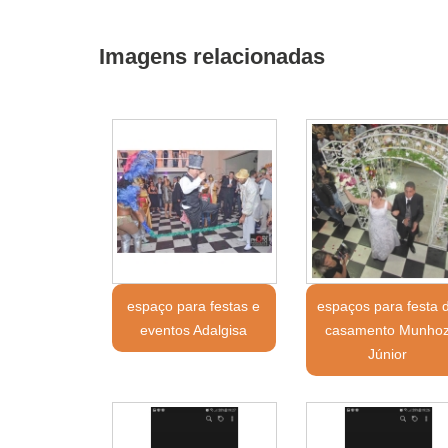
Imagens relacionadas
espaço para festas e
espaços para festa 
eventos Adalgisa
casamento Munho
Júnior