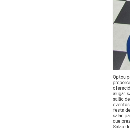
Optou po
proporc
oferecid
alugar, 
salão d
eventos,
festa de
salão pa
que prez
Salão de