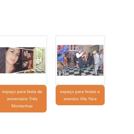
espaço para festa de
espaço para festas e
aniversário Três
eventos Vila Yara
Montanhas