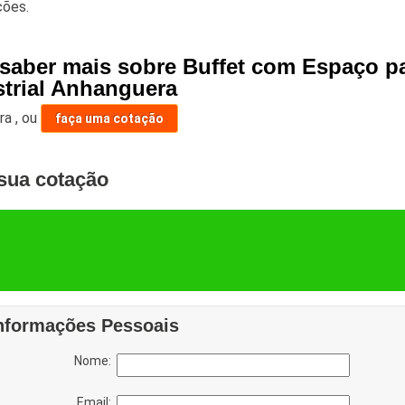
ções.
 saber mais sobre Buffet com Espaço pa
strial Anhanguera
ara
,
ou
faça uma cotação
sua cotação
nformações Pessoais
Nome:
Email: