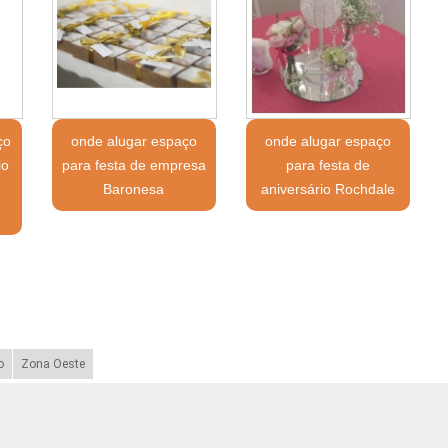
ço
onde alugar espaço
onde alugar espaço
io
para festa de empresa
para festa de
Baronesa
aniversário Rochdale
o
Zona Oeste