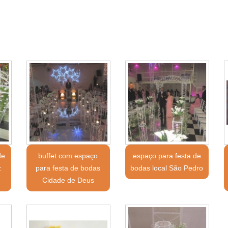
de
buffet com espaço
espaço para festa de
z
para festa de bodas
bodas local São Pedro
Cidade de Deus