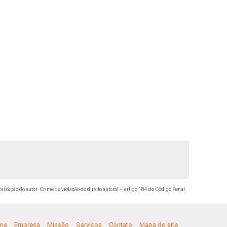
orização do autor. Crime de violação de direito autoral – artigo 184 do Código Penal
me
Empresa
Missão
Serviços
Contato
Mapa do site