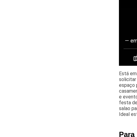
Está em
solicita
espaço p
casamen
e evento
festa de
salao pa
Ideal es
Para