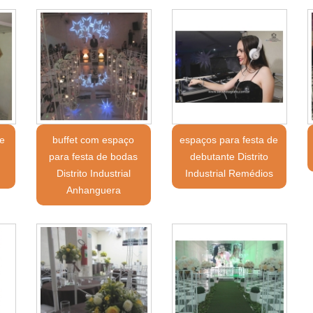
e
buffet com espaço
espaços para festa de
para festa de bodas
debutante Distrito
Distrito Industrial
Industrial Remédios
Anhanguera