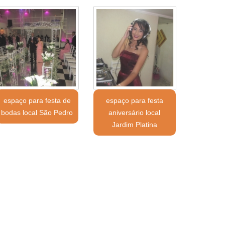
espaço para festa de
espaço para festa
bodas local São Pedro
aniversário local
Jardim Platina