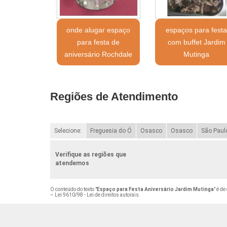
onde alugar espaço
espaços para fest
para festa de
com buffet Jardim
aniversário Rochdale
Mutinga
Regiões de Atendimento
Selecione:
Freguesia do Ó
Osasco
Osasco
São Paul
Verifique as regiões que
atendemos
O conteúdo do texto "
Espaço para Festa Aniversário Jardim Mutinga
" é de
–
Lei 9610/98 - Lei de direitos autorais
.