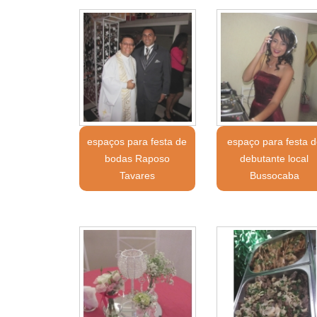
espaços para festa de
espaço para festa d
bodas Raposo
debutante local
Tavares
Bussocaba