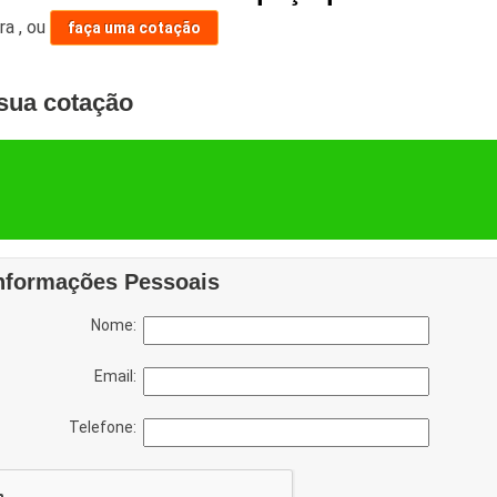
ara
,
ou
faça uma cotação
sua cotação
nformações Pessoais
Nome:
Email:
Telefone: