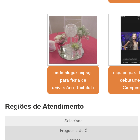
onde alugar espaço
espaço para 
para festa de
debutante
aniversário Rochdale
Campes
Regiões de Atendimento
Selecione:
Freguesia do Ó