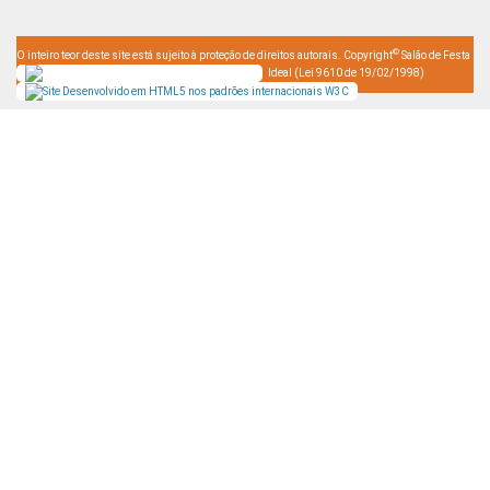
©
O inteiro teor deste site está sujeito à proteção de direitos autorais. Copyright
Salão de Festa
Ideal (Lei 9610 de 19/02/1998)