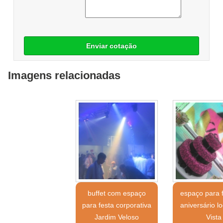
Enviar cotação
Imagens relacionadas
buffet com espaço
espaço para 
para festa corporativa
aniversário lo
Jardim Veloso
Vista