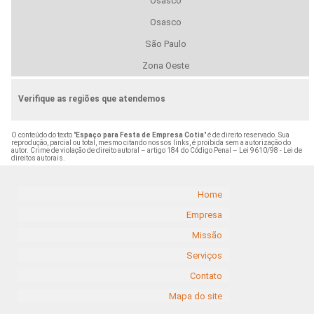
Osasco
Osasco
São Paulo
Zona Oeste
Verifique as regiões que atendemos
O conteúdo do texto "
Espaço para Festa de Empresa Cotia
" é de direito reservado. Sua
reprodução, parcial ou total, mesmo citando nossos links, é proibida sem a autorização do
autor. Crime de violação de direito autoral – artigo 184 do Código Penal –
Lei 9610/98 - Lei de
direitos autorais
.
Home
Empresa
Missão
Serviços
Contato
Mapa do site