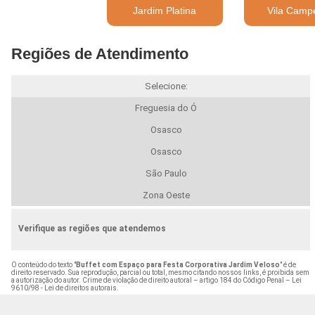
Jardim Platina
Vila Camp
Regiões de Atendimento
Selecione:
Freguesia do Ó
Osasco
Osasco
São Paulo
Zona Oeste
Verifique as regiões que atendemos
O conteúdo do texto "
Buffet com Espaço para Festa Corporativa Jardim Veloso
" é de
direito reservado. Sua reprodução, parcial ou total, mesmo citando nossos links, é proibida sem
a autorização do autor. Crime de violação de direito autoral – artigo 184 do Código Penal –
Lei
9610/98 - Lei de direitos autorais
.