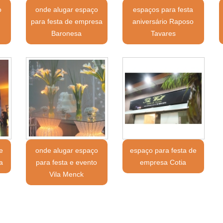
o
onde alugar espaço
espaços para festa
para festa de empresa
aniversário Raposo
Baronesa
Tavares
e
onde alugar espaço
espaço para festa de
a
para festa e evento
empresa Cotia
Vila Menck