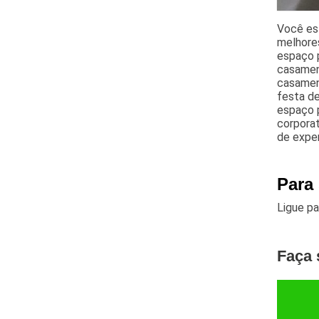
Você es
melhores
espaço p
casamen
casament
festa de
espaço p
corporat
de exper
Para
Ligue p
Faça 