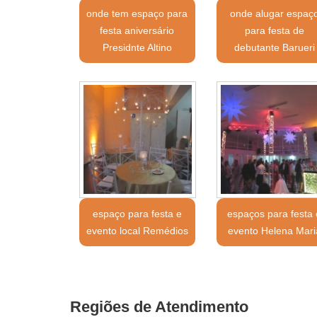
onde tem espaço para
onde alugar espaç
festa aniversário
para festa de
Presidnte Altino
debutante Barueri
espaço para festa e
espaços para festa 
evento local Remédios
evento Helena Mari
Regiões de Atendimento