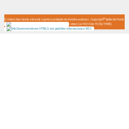
©
O inteiro teor deste site está sujeito à proteção de direitos autorais. Copyright
Salão de Festa
Ideal (Lei 9610 de 19/02/1998)