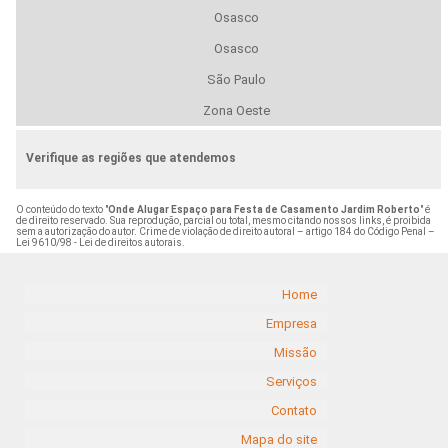
Osasco
Osasco
São Paulo
Zona Oeste
Verifique as regiões que atendemos
O conteúdo do texto "
Onde Alugar Espaço para Festa de Casamento Jardim Roberto
" é
de direito reservado. Sua reprodução, parcial ou total, mesmo citando nossos links, é proibida
sem a autorização do autor. Crime de violação de direito autoral – artigo 184 do Código Penal –
Lei 9610/98 - Lei de direitos autorais
.
Home
Empresa
Missão
Serviços
Contato
Mapa do site