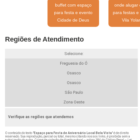
buffet com espaço
onde alugar
para festa e evento
para festas e
Cidade de Deus
Vila Yol
Regiões de Atendimento
Selecione:
Freguesia do Ó
Osasco
Osasco
São Paulo
Zona Oeste
Verifique as regiões que atendemos
O conteúdo do texto "
Espaço para Festa de Aniversário Local Bela Vista
" é de direito
reservado. Sua reprodução, parcial ou total, mesmo citando nossos links, é proibida sem a
autorização do autor. Crime de violação de direito autoral – artigo 184 do Código Penal –
Lei