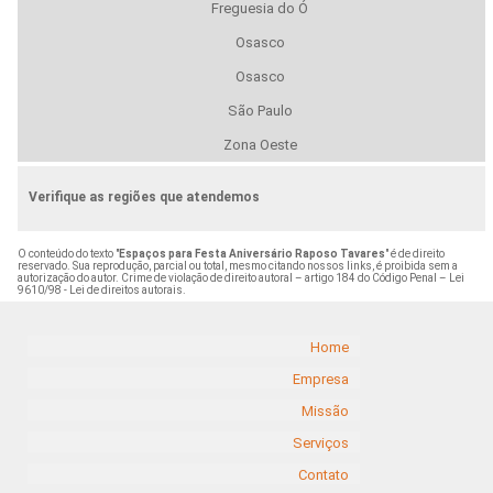
Freguesia do Ó
Osasco
Osasco
São Paulo
Zona Oeste
Verifique as regiões que atendemos
O conteúdo do texto "
Espaços para Festa Aniversário Raposo Tavares
" é de direito
reservado. Sua reprodução, parcial ou total, mesmo citando nossos links, é proibida sem a
autorização do autor. Crime de violação de direito autoral – artigo 184 do Código Penal –
Lei
9610/98 - Lei de direitos autorais
.
Home
Empresa
Missão
Serviços
Contato