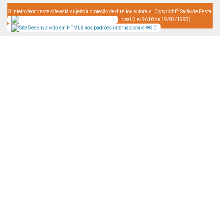
©
O inteiro teor deste site está sujeito à proteção de direitos autorais. Copyright
Salão de Festa
Ideal (Lei 9610 de 19/02/1998)