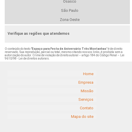
Osasco
São Paulo
Zona Oeste
Verifique as regiões que atendemos
O conteúdo do texto "
Espaço para Festa de Aniversário Três Montanhas
" é de direito
reservado. Sua reprodução, parcial ou total, mesmo citando nossos links, é proibida sem a
autorização do autor. Crime de violação de direito autoral – artigo 184 do Código Penal –
Lei
9610/98 - Lei de direitos autorais
.
Home
Empresa
Missão
Serviços
Contato
Mapa do site