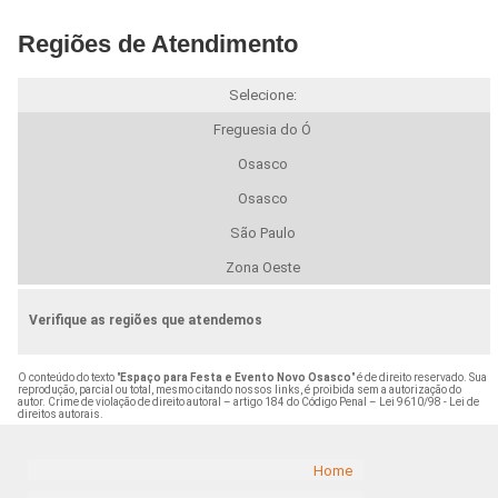
Regiões de Atendimento
Selecione:
Freguesia do Ó
Osasco
Osasco
São Paulo
Zona Oeste
Verifique as regiões que atendemos
O conteúdo do texto "
Espaço para Festa e Evento Novo Osasco
" é de direito reservado. Sua
reprodução, parcial ou total, mesmo citando nossos links, é proibida sem a autorização do
autor. Crime de violação de direito autoral – artigo 184 do Código Penal –
Lei 9610/98 - Lei de
direitos autorais
.
Home