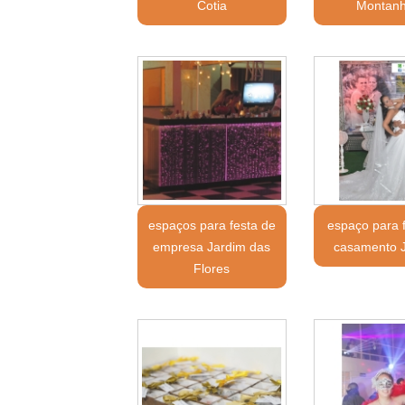
Cotia
Montan
espaços para festa de
espaço para 
empresa Jardim das
casamento J
Flores