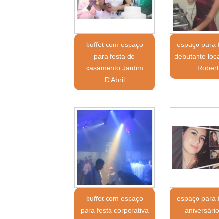
buffet com espaço
espaço para 
para festa de
debutante loc
casamento Jardim
Robert
D'Abril
buffet com espaço
espaço para 
para festa corporativa
aniversári