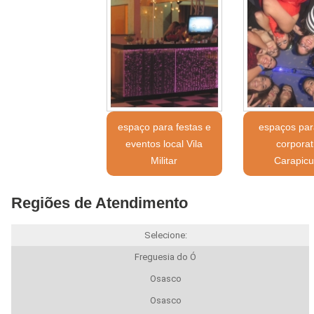
espaço para festas e
espaços par
eventos local Vila
corporat
Militar
Carapicu
Regiões de Atendimento
Selecione:
Freguesia do Ó
Osasco
Osasco