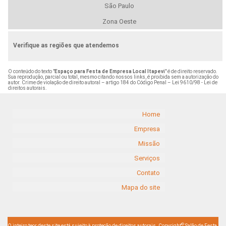
São Paulo
Zona Oeste
Verifique as regiões que atendemos
O conteúdo do texto "
Espaço para Festa de Empresa Local Itapevi
" é de direito reservado.
Sua reprodução, parcial ou total, mesmo citando nossos links, é proibida sem a autorização do
autor. Crime de violação de direito autoral – artigo 184 do Código Penal –
Lei 9610/98 - Lei de
direitos autorais
.
Home
Empresa
Missão
Serviços
Contato
Mapa do site
©
O inteiro teor deste site está sujeito à proteção de direitos autorais. Copyright
Salão de Festa