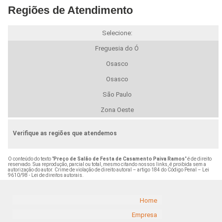
Regiões de Atendimento
Selecione:
Freguesia do Ó
Osasco
Osasco
São Paulo
Zona Oeste
Verifique as regiões que atendemos
O conteúdo do texto "
Preço de Salão de Festa de Casamento Paiva Ramos
" é de direito
reservado. Sua reprodução, parcial ou total, mesmo citando nossos links, é proibida sem a
autorização do autor. Crime de violação de direito autoral – artigo 184 do Código Penal –
Lei
9610/98 - Lei de direitos autorais
.
Home
Empresa