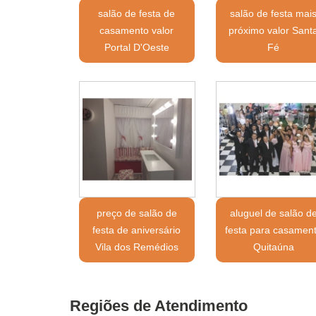
salão de festa de
salão de festa mai
casamento valor
próximo valor Sant
Portal D'Oeste
Fé
preço de salão de
aluguel de salão d
festa de aniversário
festa para casamen
Vila dos Remédios
Quitaúna
Regiões de Atendimento