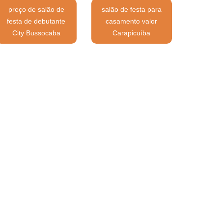
preço de salão de
salão de festa para
festa de debutante
casamento valor
City Bussocaba
Carapicuíba