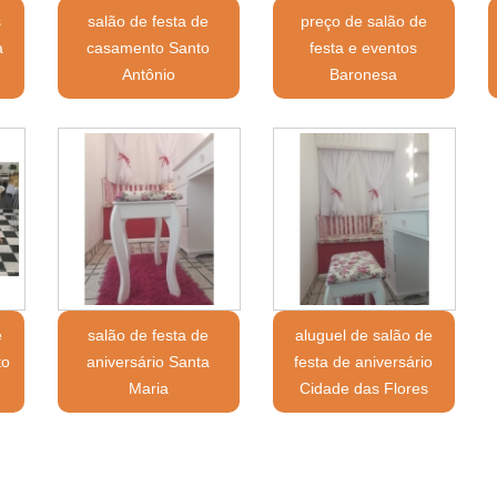
s
salão de festa de
preço de salão de
a
casamento Santo
festa e eventos
Antônio
Baronesa
e
salão de festa de
aluguel de salão de
to
aniversário Santa
festa de aniversário
Maria
Cidade das Flores