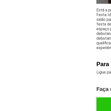
Está a p
Festa Id
salão pa
festa d
espaço p
debutant
debutant
qualific
experiên
Para
Ligue p
Faça 