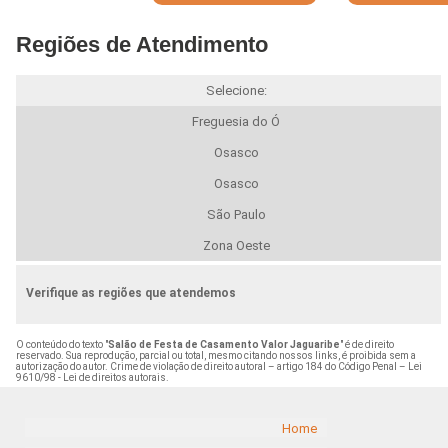
Regiões de Atendimento
Selecione:
Freguesia do Ó
Osasco
Osasco
São Paulo
Zona Oeste
Verifique as regiões que atendemos
O conteúdo do texto "
Salão de Festa de Casamento Valor Jaguaribe
" é de direito
reservado. Sua reprodução, parcial ou total, mesmo citando nossos links, é proibida sem a
autorização do autor. Crime de violação de direito autoral – artigo 184 do Código Penal –
Lei
9610/98 - Lei de direitos autorais
.
Home