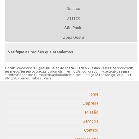
Osasco
Osasco
São Paulo
Zona Oeste
Verifique as regiões que atendemos
O conteúdo do texto "
Aluguel de Salão de Festa Rústico Vila dos Remédios
" é de direito
reservado. Sua reprodução, parcial ou total, mesmo citando nossos links, é proibida sem a
autorização do autor. Crime de violação de direito autoral – artigo 184 do Código Penal –
Lei
9610/98 - Lei de direitos autorais
.
Home
Empresa
Missão
Serviços
Contato