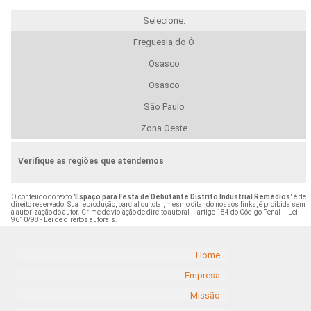
Selecione:
Freguesia do Ó
Osasco
Osasco
São Paulo
Zona Oeste
Verifique as regiões que atendemos
O conteúdo do texto "
Espaço para Festa de Debutante Distrito Industrial Remédios
" é de
direito reservado. Sua reprodução, parcial ou total, mesmo citando nossos links, é proibida sem
a autorização do autor. Crime de violação de direito autoral – artigo 184 do Código Penal –
Lei
9610/98 - Lei de direitos autorais
.
Home
Empresa
Missão