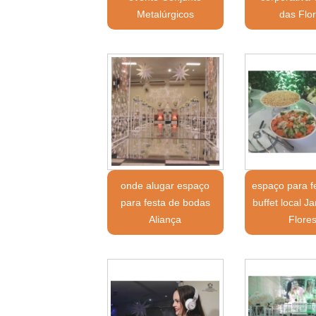
Metalúrgicos
das Flo
onde alugar espaço
espaço para f
para festa de bodas
buffet local J
Aliança
Flore