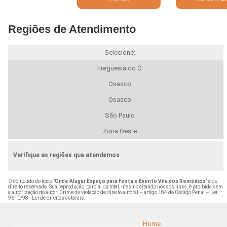
Regiões de Atendimento
Selecione:
Freguesia do Ó
Osasco
Osasco
São Paulo
Zona Oeste
Verifique as regiões que atendemos
O conteúdo do texto "
Onde Alugar Espaço para Festa e Evento Vila dos Remédios
" é de
direito reservado. Sua reprodução, parcial ou total, mesmo citando nossos links, é proibida sem
a autorização do autor. Crime de violação de direito autoral – artigo 184 do Código Penal –
Lei
9610/98 - Lei de direitos autorais
.
Home