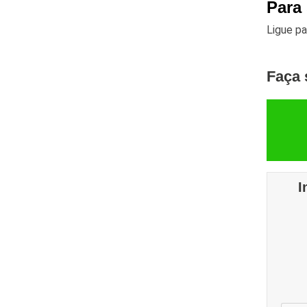
Para
Ligue p
Faça 
I