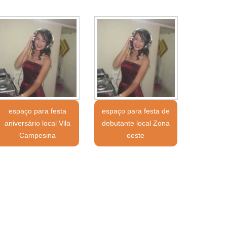
espaço para festa
espaço para festa de
aniversário local Vila
debutante local Zona
Campesina
oeste