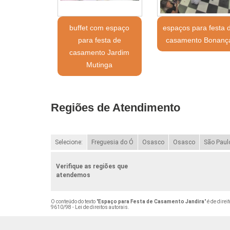
buffet com espaço
espaços para festa 
para festa de
casamento Bonanç
casamento Jardim
Mutinga
Regiões de Atendimento
Selecione:
Freguesia do Ó
Osasco
Osasco
São Paul
Verifique as regiões que
atendemos
O conteúdo do texto "
Espaço para Festa de Casamento Jandira
" é de dire
9610/98 - Lei de direitos autorais
.