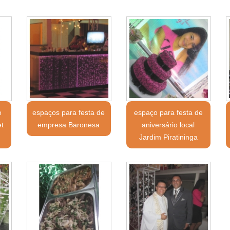
o
espaços para festa de
espaço para festa de
et
empresa Baronesa
aniversário local
Jardim Piratininga