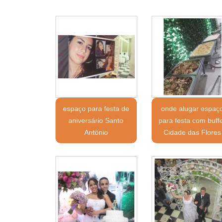
espaço para festa de
onde alugar espaç
aniversário Santo
para festa com buff
Antônio
Cidade das Flores