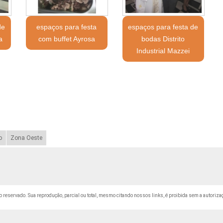
de
espaços para festa
espaços para festa de
a
com buffet Ayrosa
bodas Distrito
Industrial Mazzei
o
Zona Oeste
ito reservado. Sua reprodução, parcial ou total, mesmo citando nossos links, é proibida sem a autoriza