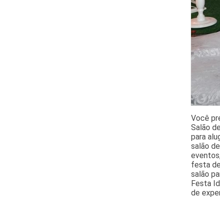
Você pr
Salão de
para alu
salão d
eventos,
festa de
salão pa
Festa Id
de exper