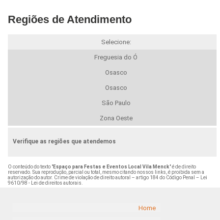
Regiões de Atendimento
Selecione:
Freguesia do Ó
Osasco
Osasco
São Paulo
Zona Oeste
Verifique as regiões que atendemos
O conteúdo do texto "
Espaço para Festas e Eventos Local Vila Menck
" é de direito
reservado. Sua reprodução, parcial ou total, mesmo citando nossos links, é proibida sem a
autorização do autor. Crime de violação de direito autoral – artigo 184 do Código Penal –
Lei
9610/98 - Lei de direitos autorais
.
Home