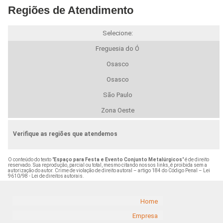
Regiões de Atendimento
Selecione:
Freguesia do Ó
Osasco
Osasco
São Paulo
Zona Oeste
Verifique as regiões que atendemos
O conteúdo do texto "
Espaço para Festa e Evento Conjunto Metalúrgicos
" é de direito
reservado. Sua reprodução, parcial ou total, mesmo citando nossos links, é proibida sem a
autorização do autor. Crime de violação de direito autoral – artigo 184 do Código Penal –
Lei
9610/98 - Lei de direitos autorais
.
Home
Empresa