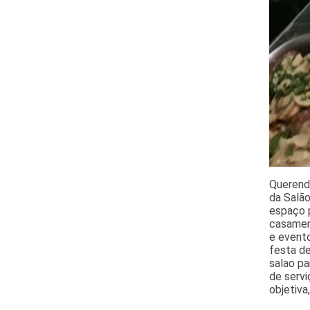
Querend
da Salão
espaço p
casamen
e evento
festa de
salao pa
de serv
objetiva