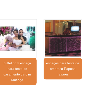
buffet com espaço
espaços para festa de
para festa de
empresa Raposo
casamento Jardim
Tavares
Mutinga