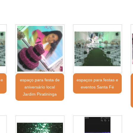
 e
espaço para festa de
espaços para festas e
aniversário local
eventos Santa Fé
Jardim Piratininga