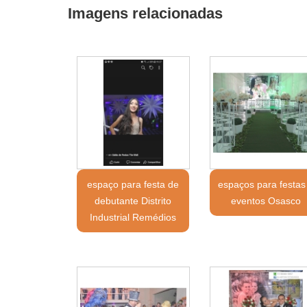
Imagens relacionadas
espaço para festa de
espaços para festas
debutante Distrito
eventos Osasco
Industrial Remédios