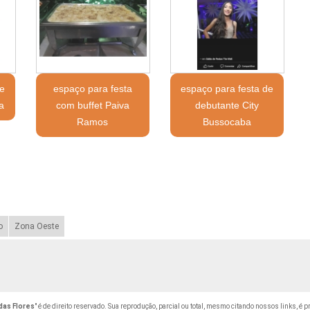
e
espaço para festa
espaço para festa de
a
com buffet Paiva
debutante City
Ramos
Bussocaba
o
Zona Oeste
das Flores
" é de direito reservado. Sua reprodução, parcial ou total, mesmo citando nossos links, é p