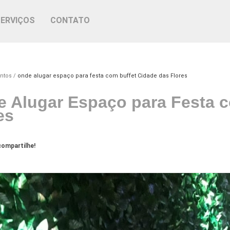
SERVIÇOS
CONTATO
ntos
onde alugar espaço para festa com buffet Cidade das Flores
 Alugar Espaço para Festa c
es
ompartilhe!