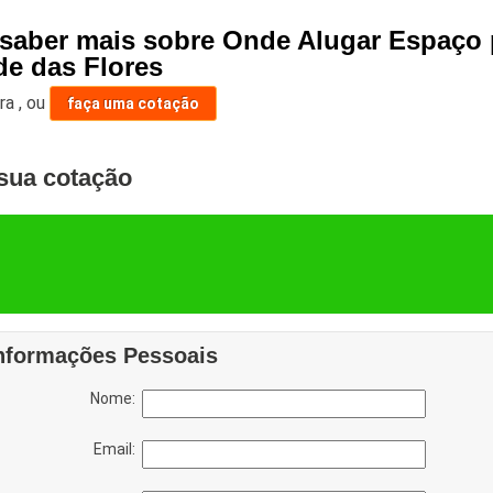
 saber mais sobre Onde Alugar Espaço 
de das Flores
ara
,
ou
faça uma cotação
sua cotação
nformações Pessoais
Nome:
Email: