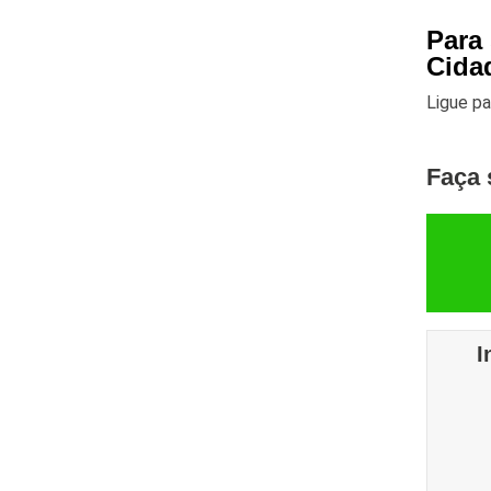
Para
Cida
Ligue p
Faça 
I