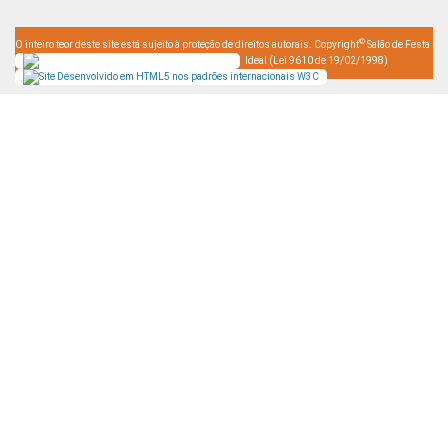
©
O inteiro teor deste site está sujeito à proteção de direitos autorais. Copyright
Salão de Festa
Ideal (Lei 9610 de 19/02/1998)