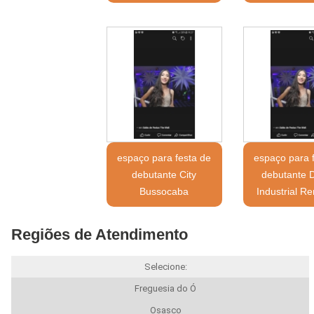
espaço para festa de
espaço para 
debutante City
debutante Di
Bussocaba
Industrial R
Regiões de Atendimento
Selecione:
Freguesia do Ó
Osasco