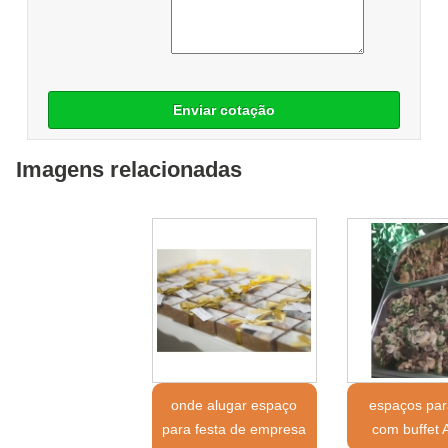
Enviar cotação
Imagens relacionadas
onde alugar espaço
espaços par
para festa de empresa
com buffet 