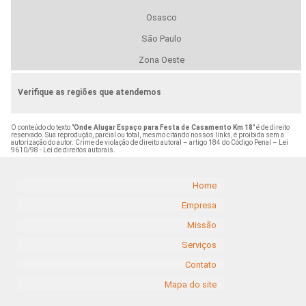
Osasco
São Paulo
Zona Oeste
Verifique as regiões que atendemos
O conteúdo do texto "
Onde Alugar Espaço para Festa de Casamento Km 18
" é de direito
reservado. Sua reprodução, parcial ou total, mesmo citando nossos links, é proibida sem a
autorização do autor. Crime de violação de direito autoral – artigo 184 do Código Penal –
Lei
9610/98 - Lei de direitos autorais
.
Home
Empresa
Missão
Serviços
Contato
Mapa do site