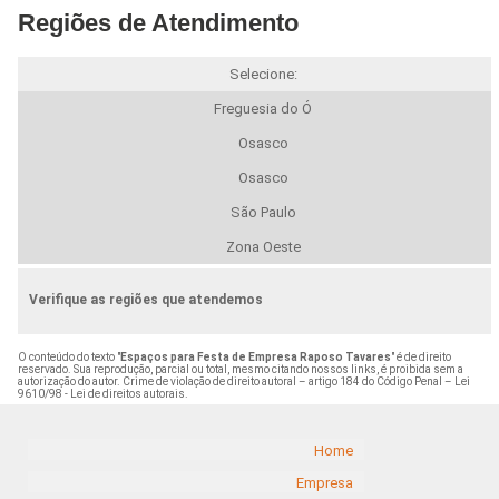
Regiões de Atendimento
Selecione:
Freguesia do Ó
Osasco
Osasco
São Paulo
Zona Oeste
Verifique as regiões que atendemos
O conteúdo do texto "
Espaços para Festa de Empresa Raposo Tavares
" é de direito
reservado. Sua reprodução, parcial ou total, mesmo citando nossos links, é proibida sem a
autorização do autor. Crime de violação de direito autoral – artigo 184 do Código Penal –
Lei
9610/98 - Lei de direitos autorais
.
Home
Empresa