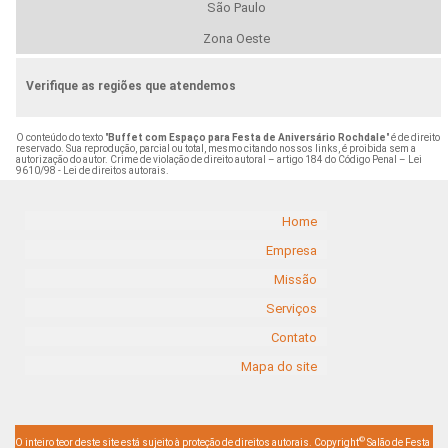
São Paulo
Zona Oeste
Verifique as regiões que atendemos
O conteúdo do texto "
Buffet com Espaço para Festa de Aniversário Rochdale
" é de direito
reservado. Sua reprodução, parcial ou total, mesmo citando nossos links, é proibida sem a
autorização do autor. Crime de violação de direito autoral – artigo 184 do Código Penal –
Lei
9610/98 - Lei de direitos autorais
.
Home
Empresa
Missão
Serviços
Contato
Mapa do site
©
O inteiro teor deste site está sujeito à proteção de direitos autorais. Copyright
Salão de Festa