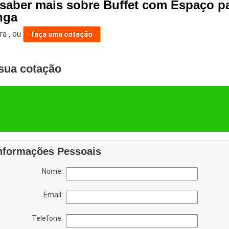
 saber mais sobre Buffet com Espaço p
nga
ara
,
ou
faça uma cotação
sua cotação
nformações Pessoais
Nome:
Email:
Telefone: