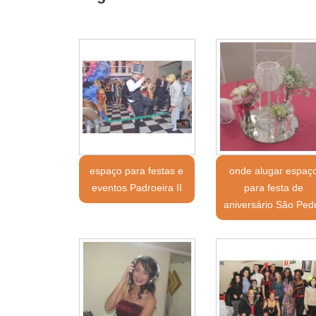
espaço para festas e
onde alugar espaç
eventos Padroeira II
para festa de
aniversário São Ped