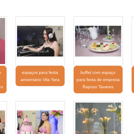
o
espaços para festa
buffet com espaço
aniversário Vila Yara
para festa de empresa
ro
Raposo Tavares