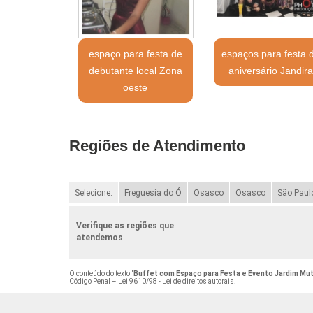
espaço para festa de
espaços para festa 
debutante local Zona
aniversário Jandir
oeste
Regiões de Atendimento
Selecione:
Freguesia do Ó
Osasco
Osasco
São Paul
Verifique as regiões que
atendemos
O conteúdo do texto "
Buffet com Espaço para Festa e Evento Jardim Mu
Código Penal –
Lei 9610/98 - Lei de direitos autorais
.