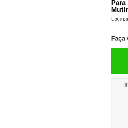
Para
Muti
Ligue p
Faça 
I