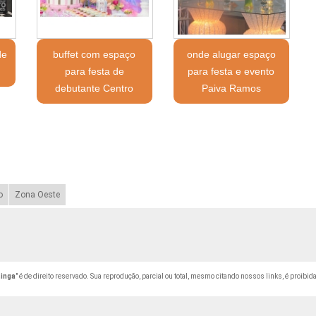
de
buffet com espaço
onde alugar espaço
a
para festa de
para festa e evento
debutante Centro
Paiva Ramos
o
Zona Oeste
tinga
" é de direito reservado. Sua reprodução, parcial ou total, mesmo citando nossos links, é proibida