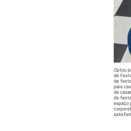
Optou p
de Festa
de festa
para cas
de casam
de festa
espaço p
corporat
satisfei