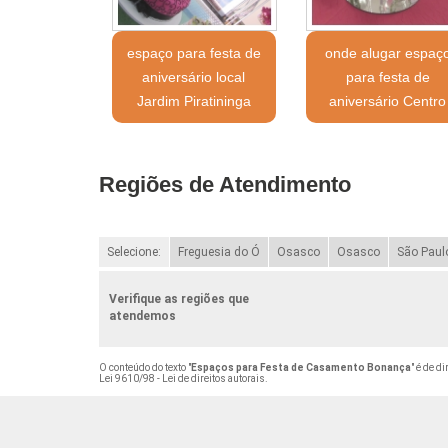
espaço para festa de
onde alugar espaç
aniversário local
para festa de
Jardim Piratininga
aniversário Centro
Regiões de Atendimento
Selecione:
Freguesia do Ó
Osasco
Osasco
São Paul
Verifique as regiões que
atendemos
O conteúdo do texto "
Espaços para Festa de Casamento Bonança
" é de d
Lei 9610/98 - Lei de direitos autorais
.