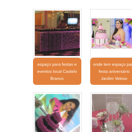
espaço para festas e
onde tem espaço pa
eventos local Castelo
festa aniversário
Branco
Jardim Veloso