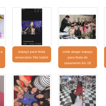
ra
espaço para festa
onde alugar espaço
aniversário Vila Isabel
para festa de
casamento km 18