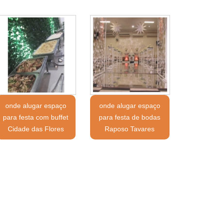
onde alugar espaço
onde alugar espaço
para festa com buffet
para festa de bodas
Cidade das Flores
Raposo Tavares