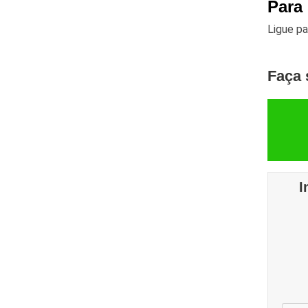
Para
Ligue p
Faça 
I