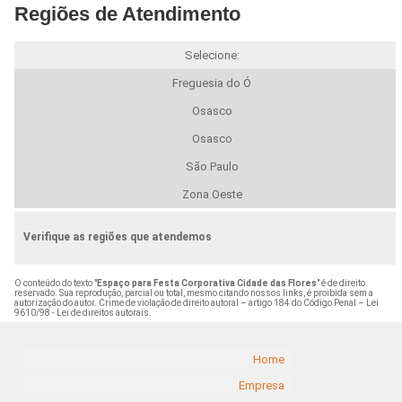
Regiões de Atendimento
Selecione:
Freguesia do Ó
Osasco
Osasco
São Paulo
Zona Oeste
Verifique as regiões que atendemos
O conteúdo do texto "
Espaço para Festa Corporativa Cidade das Flores
" é de direito
reservado. Sua reprodução, parcial ou total, mesmo citando nossos links, é proibida sem a
autorização do autor. Crime de violação de direito autoral – artigo 184 do Código Penal –
Lei
9610/98 - Lei de direitos autorais
.
Home
Empresa