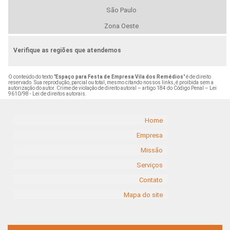
São Paulo
Zona Oeste
Verifique as regiões que atendemos
O conteúdo do texto "
Espaço para Festa de Empresa Vila dos Remédios
" é de direito
reservado. Sua reprodução, parcial ou total, mesmo citando nossos links, é proibida sem a
autorização do autor. Crime de violação de direito autoral – artigo 184 do Código Penal –
Lei
9610/98 - Lei de direitos autorais
.
Home
Empresa
Missão
Serviços
Contato
Mapa do site