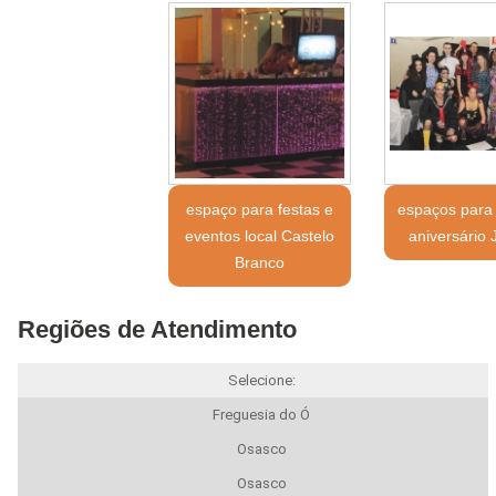
espaço para festas e
espaços para 
eventos local Castelo
aniversário 
Branco
Regiões de Atendimento
Selecione:
Freguesia do Ó
Osasco
Osasco