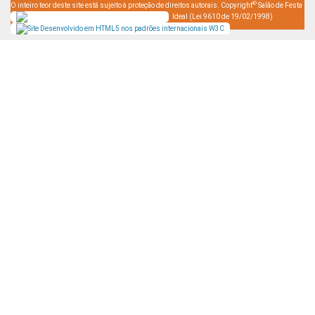
©
O inteiro teor deste site está sujeito à proteção de direitos autorais. Copyright
Salão de Festa
Ideal (Lei 9610 de 19/02/1998)