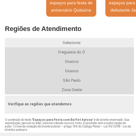
espaços para festa de
espaços para 
aniversário Quitaúna
debutante Ja
Regiões de Atendimento
Selecione:
Freguesia do Ó
Osasco
Osasco
São Paulo
Zona Oeste
Verifique as regiões que atendemos
O conteúdo do texto "
Espaços para Festa com Buffet Ayrosa
" é de direito reservado. Sua
reprodução, parcial ou total, mesmo citando nossos links, é proibida sem a autorização do
autor. Crime de violação de direito autoral – artigo 184 do Código Penal –
Lei 9610/98 - Lei de
direitos autorais
.