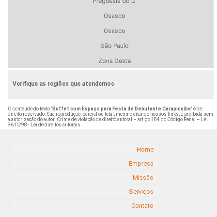
Freguesia do Ó
Osasco
Osasco
São Paulo
Zona Oeste
Verifique as regiões que atendemos
O conteúdo do texto "
Buffet com Espaço para Festa de Debutante Carapicuíba
" é de
direito reservado. Sua reprodução, parcial ou total, mesmo citando nossos links, é proibida sem
a autorização do autor. Crime de violação de direito autoral – artigo 184 do Código Penal –
Lei
9610/98 - Lei de direitos autorais
.
Home
Empresa
Missão
Serviços
Contato