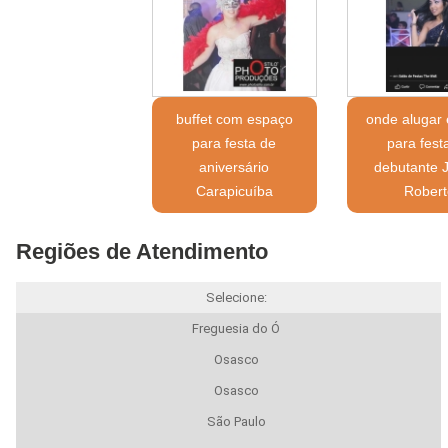
buffet com espaço
onde alugar
para festa de
para fest
aniversário
debutante 
Carapicuíba
Robert
Regiões de Atendimento
Selecione:
Freguesia do Ó
Osasco
Osasco
São Paulo