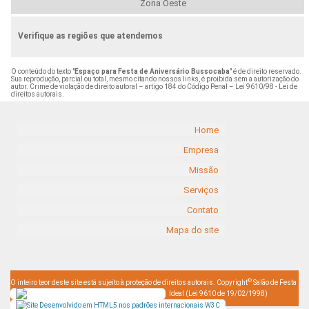
Zona Oeste
Verifique as regiões que atendemos
O conteúdo do texto "
Espaço para Festa de Aniversário Bussocaba
" é de direito reservado.
Sua reprodução, parcial ou total, mesmo citando nossos links, é proibida sem a autorização do
autor. Crime de violação de direito autoral – artigo 184 do Código Penal –
Lei 9610/98 - Lei de
direitos autorais
.
Home
Empresa
Missão
Serviços
Contato
Mapa do site
©
O inteiro teor deste site está sujeito à proteção de direitos autorais. Copyright
Salão de Festa
Ideal (Lei 9610 de 19/02/1998)