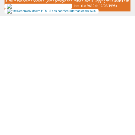
©
O inteiro teor deste site está sujeito à proteção de direitos autorais. Copyright
Salão de Festa
Ideal (Lei 9610 de 19/02/1998)