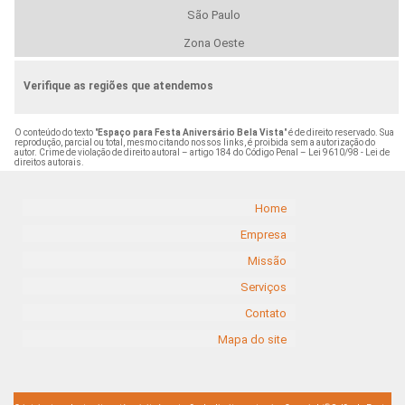
São Paulo
Zona Oeste
Verifique as regiões que atendemos
O conteúdo do texto "
Espaço para Festa Aniversário Bela Vista
" é de direito reservado. Sua
reprodução, parcial ou total, mesmo citando nossos links, é proibida sem a autorização do
autor. Crime de violação de direito autoral – artigo 184 do Código Penal –
Lei 9610/98 - Lei de
direitos autorais
.
Home
Empresa
Missão
Serviços
Contato
Mapa do site