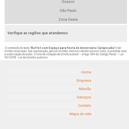
Osasco
São Paulo
Zona Oeste
Verifique as regiões que atendemos
O conteúdo do texto "
Buffet com Espaço para Festa de Aniversário Carapicuíba
" é de
direito reservado. Sua reprodução, parcial ou total, mesmo citando nossos links, é proibida sem
a autorização do autor. Crime de violação de direito autoral – artigo 184 do Código Penal –
Lei
9610/98 - Lei de direitos autorais
.
Home
Empresa
Missão
Serviços
Contato
Mapa do site