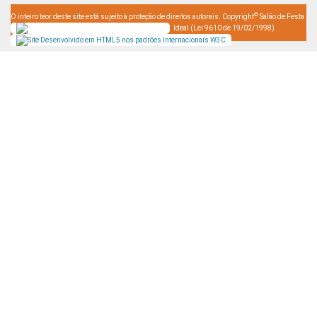
©
O inteiro teor deste site está sujeito à proteção de direitos autorais. Copyright
Salão de Festa
Ideal (Lei 9610 de 19/02/1998)