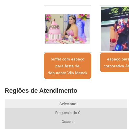
buffet com espaço
espaço para
para festa de
corporativa J
debutante Vila Menck
Regiões de Atendimento
Selecione:
Freguesia do Ó
Osasco