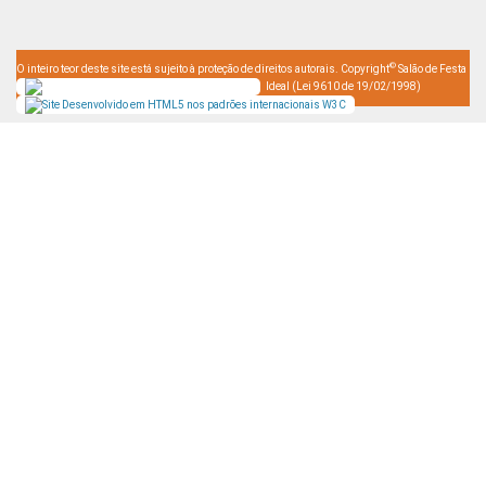
©
O inteiro teor deste site está sujeito à proteção de direitos autorais. Copyright
Salão de Festa
Ideal (Lei 9610 de 19/02/1998)