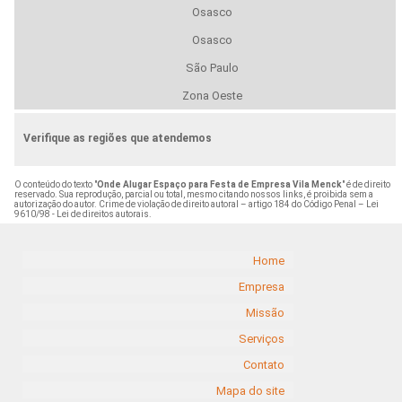
Osasco
Osasco
São Paulo
Zona Oeste
Verifique as regiões que atendemos
O conteúdo do texto "
Onde Alugar Espaço para Festa de Empresa Vila Menck
" é de direito
reservado. Sua reprodução, parcial ou total, mesmo citando nossos links, é proibida sem a
autorização do autor. Crime de violação de direito autoral – artigo 184 do Código Penal –
Lei
9610/98 - Lei de direitos autorais
.
Home
Empresa
Missão
Serviços
Contato
Mapa do site