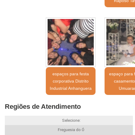
Raposo Ta
espaços para festa
espaço para 
corporativa Distrito
casamento 
Industrial Anhanguera
Umuara
Regiões de Atendimento
Selecione:
Freguesia do Ó